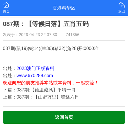
香港精华区
首页
返回
087期：【等候日落】五肖五码
发表于：2026-04-23 22:37:30
741356
087期(鼠19)(蛇14)(羊36)(猪32)(兔28)
开:0000准
出处：
2023澳门正版资料
出处：
www.670288.com
欢迎向您的朋友推荐本站或本资料，一起交流！
下篇：087期:【袖里藏风】平特一肖
上篇：087期：【山野万里】稳猛六肖
返回首页