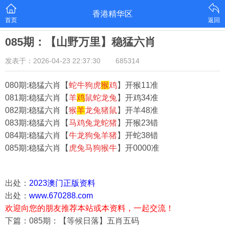
香港精华区
首页
返回
085期：【山野万里】稳猛六肖
发表于：2026-04-23 22:37:30
685314
080期:稳猛六肖【
蛇牛狗虎
猴
鸡
】开猴11准
081期:稳猛六肖【
羊
鸡
鼠蛇龙兔
】开鸡34准
082期:稳猛六肖【
猴
羊
龙兔猪鼠
】开羊48准
083期:稳猛六肖【
马鸡兔龙蛇猪
】开猴23错
084期:稳猛六肖【
牛龙狗兔羊猪
】开蛇38错
085期:稳猛六肖【
虎兔马狗猴牛
】开0000准
出处：
2023澳门正版资料
出处：
www.670288.com
欢迎向您的朋友推荐本站或本资料，一起交流！
下篇：085期：【等候日落】五肖五码