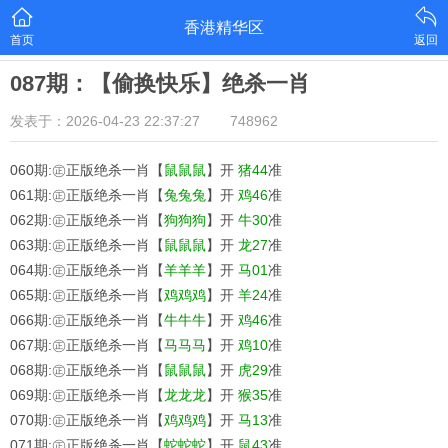
香港精华区
首页
返回
087期：【偷换快乐】绝杀一肖
发表于：2026-04-23 22:37:27
748962
060期:㊣正版绝杀一肖【
鼠鼠鼠
】开
猪44
准
061期:㊣正版绝杀一肖【
兔兔兔
】开
鸡46
准
062期:㊣正版绝杀一肖【
狗狗狗
】开
牛30
准
063期:㊣正版绝杀一肖【
鼠鼠鼠
】开
龙27
准
064期:㊣正版绝杀一肖【
羊羊羊
】开
马01
准
065期:㊣正版绝杀一肖【
鸡鸡鸡
】开
羊24
准
066期:㊣正版绝杀一肖【
牛牛牛
】开
鸡46
准
067期:㊣正版绝杀一肖【
马马马
】开
鸡10
准
068期:㊣正版绝杀一肖【
鼠鼠鼠
】开
虎29
准
069期:㊣正版绝杀一肖【
龙龙龙
】开
猴35
准
070期:㊣正版绝杀一肖【
鸡鸡鸡
】开
马13
准
071期:㊣正版绝杀一肖【
蛇蛇蛇
】开
鼠43
准