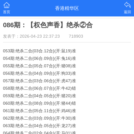
香港精华区
首页
返回
086期：【权色声香】绝杀②合
发表于：2026-04-23 22:37:23
718903
053期:绝杀二合{03合.12合}(开:鼠19)准
054期:绝杀二合{06合.09合}(开:兔16)准
055期:绝杀二合{05合.07合}(开:猪08)准
056期:绝杀二合{04合.09合}(开:狗33)准
057期:绝杀二合{03合.06合}(开:虎47)准
058期:绝杀二合{06合.07合}(开:牛42)错
059期:绝杀二合{04合.05合}(开:猪20)准
060期:绝杀二合{08合.09合}(开:猪44)错
061期:绝杀二合{05合.11合}(开:鸡46)准
062期:绝杀二合{03合.09合}(开:牛30)准
063期:绝杀二合{04合.05合}(开:龙27)准
064期:绝杀二合{02合.04合}(开:马01)准