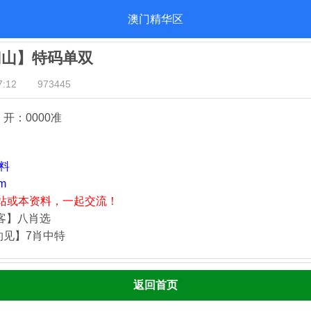
澳门精华区
归山】特码单双
:12
973445
开：000
0准
资料
m
站或本资料，一起交流！
归客】八肖选
灼见】7肖中特
返回首页