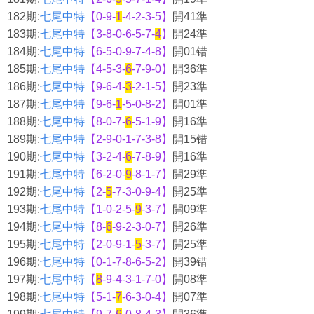
182期:
七尾中特
【0-9-
1
-4-2-3-5】
開41準
183期:
七尾中特
【3-8-0-6-5-7-
4
】
開24準
184期:
七尾中特
【6-5-0-9-7-4-8】
開01错
185期:
七尾中特
【4-5-3-
6
-7-9-0】
開36準
186期:
七尾中特
【9-6-4-
3
-2-1-5】
開23準
187期:
七尾中特
【9-6-
1
-5-0-8-2】
開01準
188期:
七尾中特
【8-0-7-
6
-5-1-9】
開16準
189期:
七尾中特
【2-9-0-1-7-3-8】
開15错
190期:
七尾中特
【3-2-4-
6
-7-8-9】
開16準
191期:
七尾中特
【6-2-0-
9
-8-1-7】
開29準
192期:
七尾中特
【2-
5
-7-3-0-9-4】
開25準
193期:
七尾中特
【1-0-2-5-
9
-3-7】
開09準
194期:
七尾中特
【8-
6
-9-2-3-0-7】
開26準
195期:
七尾中特
【2-0-9-1-
5
-3-7】
開25準
196期:
七尾中特
【0-1-7-8-6-5-2】
開39错
197期:
七尾中特
【
8
-9-4-3-1-7-0】
開08準
198期:
七尾中特
【5-1-
7
-6-3-0-4】
開07準