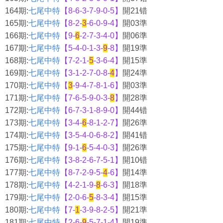
164期:
七尾中特
【8-6-3-7-9-0-5】
開21错
165期:
七尾中特
【8-2-
3
-6-0-9-4】
開03準
166期:
七尾中特
【9-
6
-2-7-3-4-0】
開06準
167期:
七尾中特
【5-4-0-1-3-
9
-8】
開19準
168期:
七尾中特
【
7-2-
1
-
5
-3-6-4
】
開15準
169期:
七尾中特
【3-1-2-7-0-8-
4
】
開24準
170期:
七尾中特
【
3
-9-4-7-8-1-6】
開03準
171期:
七尾中特
【7-6-5-9-0-3-
8
】
開28準
172期:
七尾中特
【6-7-3-1-8-9-0】
開44错
173期:
七尾中特
【3-4-
6
-8-1-2-7】
開26準
174期:
七尾中特
【3-5-4-0-6-8-2】
開41错
175期:
七尾中特
【9-1-
6
-5-4-0-3】
開26準
176期:
七尾中特
【3-8-2-6-7-5-1】
開10错
177期:
七尾中特
【8-7-2-9-5-
4
-6】
開14準
178期:
七尾中特
【4-2-1-9-
8
-6-3】
開18準
179期:
七尾中特
【2-0-6-
5
-8-3-4】
開15準
180期:
七尾中特
【7-
1
-3-9-8-2-5】
開21準
181期:
七尾中特
【2-6-
9
-5-7-1-4】
開19準